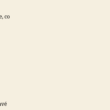
, co
avé