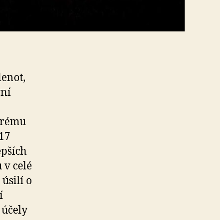
lenot,
vní
terému
017
epších
 v celé
úsilí o
í
 účely