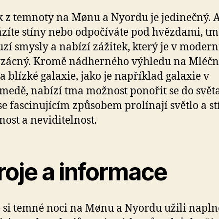
k z temnoty na Mønu a Nyordu je jedinečný. A
zíte stíny nebo odpočíváte pod hvězdami, t
zí smysly a nabízí zážitek, který je v moder
vzácný. Kromě nádherného výhledu na Mléč
a blízké galaxie, jako je například galaxie v
edě, nabízí tma možnost ponořit se do světa
e fascinujícím způsobem prolínají světlo a st
nost a neviditelnost.
roje a informace
 si temné noci na Mønu a Nyordu užili naplno