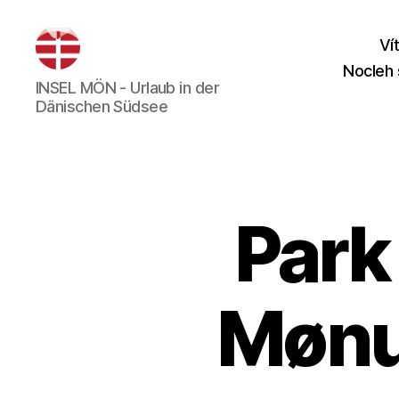
Ví
Nocleh 
Insel
INSEL MÖN - Urlaub in der
Mön
Dänischen Südsee
Park
Mønu 