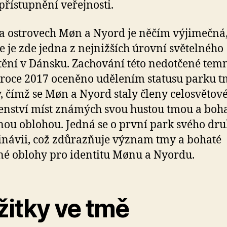
zpřístupnění veřejnosti.
 ostrovech Møn a Nyord je něčím výjimečná
e je zde jedna z nejnižších úrovní světelného
tění v Dánsku. Zachování této nedotčené tem
 roce 2017 oceněno udělením statusu parku 
, čímž se Møn a Nyord staly členy celosvětov
enství míst známých svou hustou tmou a boh
ou oblohou. Jedná se o první park svého dru
návii, což zdůrazňuje význam tmy a bohaté
é oblohy pro identitu Mønu a Nyordu.
žitky ve tmě