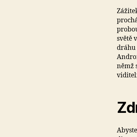
Zážite
prochá
probou
světě 
dráhu 
Androm
němž s
viditel
Zd
Abyste