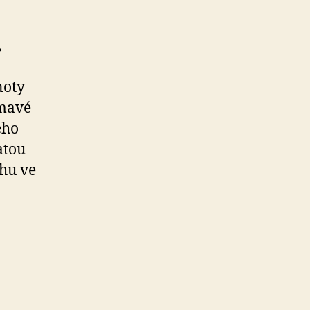
,
noty
tmavé
ého
atou
hu ve