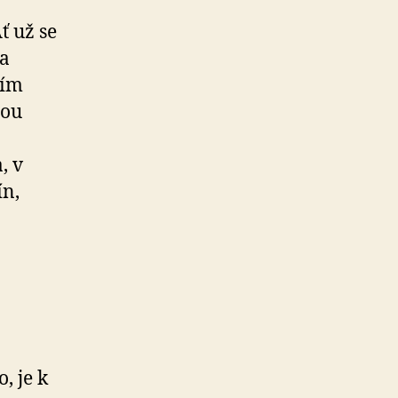
ť už se
ma
ním
nou
, v
ín,
, je k