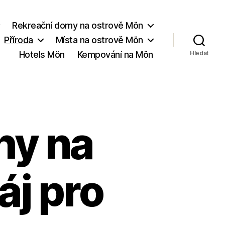
Rekreační domy na ostrově Mön
Příroda
Místa na ostrově Mön
Hotels Mön
Kempování na Mön
Hledat
hy na
áj pro