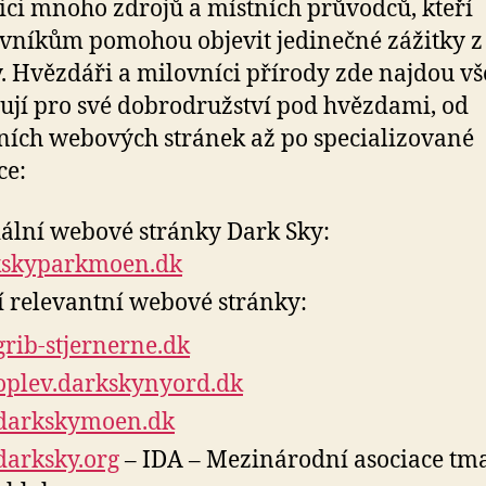
ici mnoho zdrojů a místních průvodců, kteří
vníkům pomohou objevit jedinečné zážitky z
. Hvězdáři a milovníci přírody zde najdou vše
ují pro své dobrodružství pod hvězdami, od
lních webových stránek až po specializované
ce:
iální webové stránky Dark Sky:
kskyparkmoen.dk
í relevantní webové stránky:
grib-stjernerne.dk
oplev.darkskynyord.dk
darkskymoen.dk
darksky.org
– IDA – Mezinárodní asociace tm