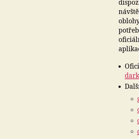
dispoz
návště
oblohy
potřeb
oficiá
aplika
Ofic
dar
Dalš