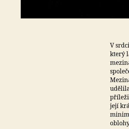
V srdc
který 
mezin
společ
Meziná
udělil
přílež
její k
minima
oblohy