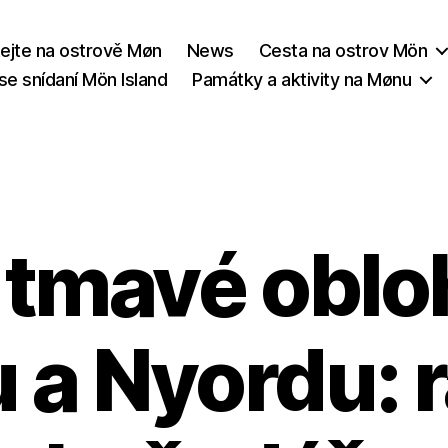
tejte na ostrově Møn
News
Cesta na ostrov Mön
se snídaní Mön Island
Památky a aktivity na Mønu
 tmavé oblo
a Nyordu: r