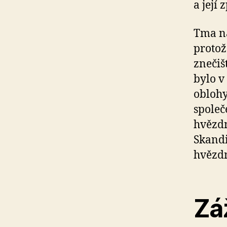
a její 
Tma na
protož
znečiš
bylo v
oblohy
společ
hvězdn
Skandi
hvězdn
Zá