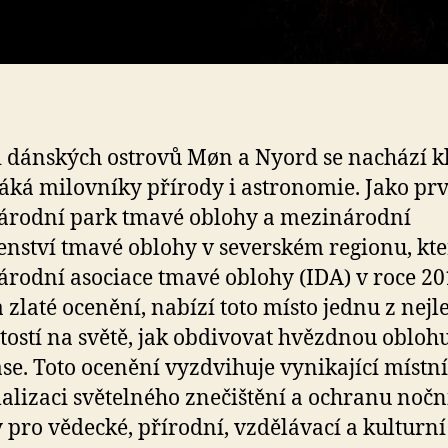
i dánských ostrovů Møn a Nyord se nachází k
láká milovníky přírody i astronomie. Jako pr
árodní park tmavé oblohy a mezinárodní
enství tmavé oblohy v severském regionu, k
rodní asociace tmavé oblohy (IDA) v roce 2
a zlaté ocenění, nabízí toto místo jednu z nejl
itostí na světě, jak obdivovat hvězdnou oblohu
ráse. Toto ocenění vyzdvihuje vynikající místní 
lizaci světelného znečištění a ochranu nočn
 pro vědecké, přírodní, vzdělávací a kulturní