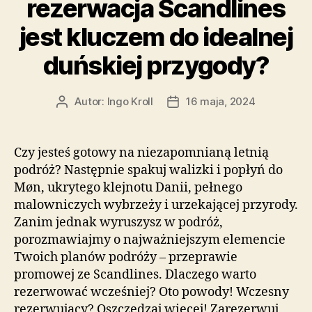
rezerwacja Scandlines
jest kluczem do idealnej
duńskiej przygody?
Autor:
Ingo Kroll
16 maja, 2024
Autor
Data
wpisu
wpisu
Czy jesteś gotowy na niezapomnianą letnią
podróż? Następnie spakuj walizki i popłyń do
Møn, ukrytego klejnotu Danii, pełnego
malowniczych wybrzeży i urzekającej przyrody.
Zanim jednak wyruszysz w podróż,
porozmawiajmy o najważniejszym elemencie
Twoich planów podróży – przeprawie
promowej ze Scandlines. Dlaczego warto
rezerwować wcześniej? Oto powody! Wczesny
rezerwujący? Oszczędzaj więcej! Zarezerwuj