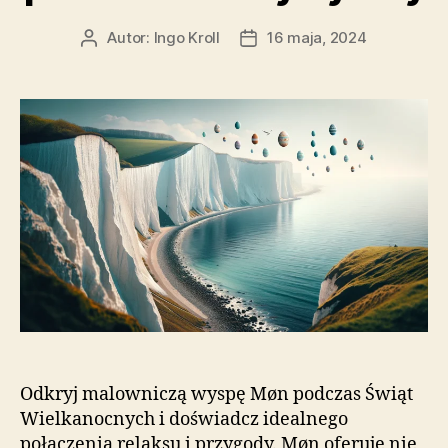
Autor:
Ingo Kroll
16 maja, 2024
Autor
Data
wpisu
wpisu
Odkryj malowniczą wyspę Møn podczas Świąt
Wielkanocnych i doświadcz idealnego
połączenia relaksu i przygody. Møn oferuje nie