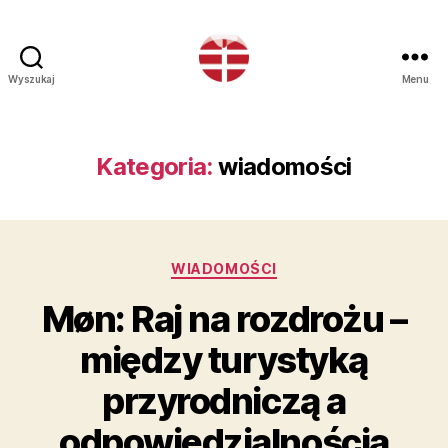
Wyszukaj
Menu
Insel
Mön
Kategoria:
wiadomości
Kategorie
WIADOMOŚCI
Møn: Raj na rozdrożu –
między turystyką
przyrodniczą a
odpowiedzialnością