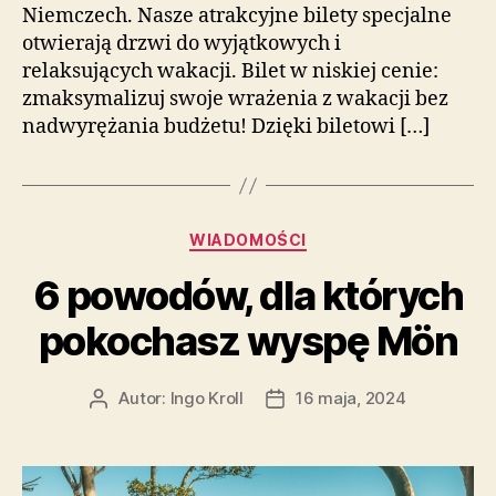
Niemczech. Nasze atrakcyjne bilety specjalne
otwierają drzwi do wyjątkowych i
relaksujących wakacji. Bilet w niskiej cenie:
zmaksymalizuj swoje wrażenia z wakacji bez
nadwyrężania budżetu! Dzięki biletowi […]
Kategorie
WIADOMOŚCI
6 powodów, dla których
pokochasz wyspę Mön
Autor:
Ingo Kroll
16 maja, 2024
Autor
Data
wpisu
wpisu