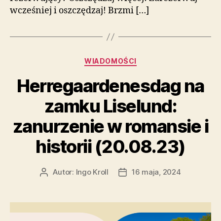
wcześniej i oszczędzaj! Brzmi […]
Kategorie
WIADOMOŚCI
Herregaardenesdag na
zamku Liselund:
zanurzenie w romansie i
historii (20.08.23)
Autor:
Ingo Kroll
16 maja, 2024
Autor
Data
wpisu
wpisu