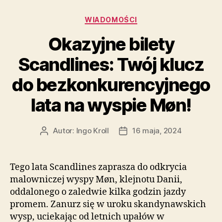
Kategorie
WIADOMOŚCI
Okazyjne bilety
Scandlines: Twój klucz
do bezkonkurencyjnego
lata na wyspie Møn!
Autor:
Ingo Kroll
16 maja, 2024
Autor
Data
wpisu
wpisu
Tego lata Scandlines zaprasza do odkrycia
malowniczej wyspy Møn, klejnotu Danii,
oddalonego o zaledwie kilka godzin jazdy
promem. Zanurz się w uroku skandynawskich
wysp, uciekając od letnich upałów w